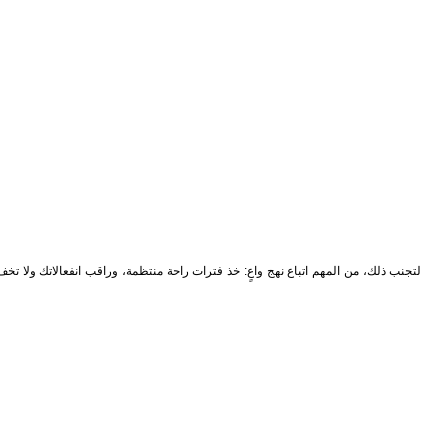
لتجنب ذلك، من المهم اتباع نهج واعٍ: خذ فترات راحة منتظمة، وراقب انفعالاتك ولا تخ