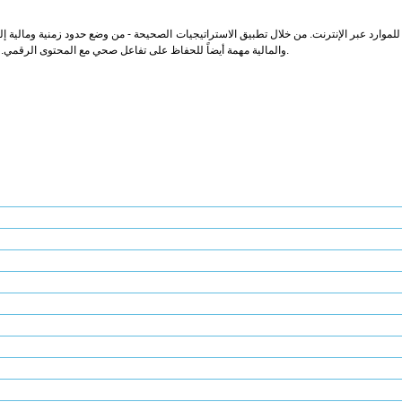
لموارد عبر الإنترنت. من خلال تطبيق الاستراتيجيات الصحيحة - من وضع حدود زمنية ومالية إلى 
والمالية مهمة أيضاً للحفاظ على تفاعل صحي مع المحتوى الرقمي. كن يقظاً وواعياً حتى تتمكن من الاستمتاع بالترفيه الرقمي مع مراعاة سلامتك ورفاهيتك.