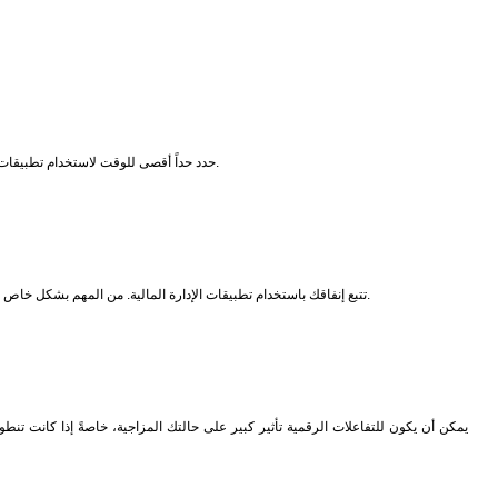
حدد حداً أقصى للوقت لاستخدام تطبيقات الترفيه أو منصات الإنترنت. ستفي الموقتات الخاصة أو ميزات تحديد وقت استخدام الشاشة على هاتفك الذكي بالغرض. سيساعد هذا النهج في تجنب الإدمان وإتاحة الوقت للاسترخاء.
تتبع إنفاقك باستخدام تطبيقات الإدارة المالية. من المهم بشكل خاص تتبع المدفوعات إذا كنت تستخدم الخدمات المدفوعة أو تقوم بشراء الألعاب. يمكنك وضع حدود للإنفاق أو استخدام بطاقات افتراضية بأرصدة محدودة فقط لتجنب النفقات غير المتوقعة.
يمكن أن يكون للتفاعلات الرقمية تأثير كبير على حالتك المزاجية، خاصةً إذا كانت تنطو