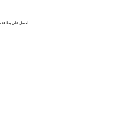
احصل على بطاقة ذات رصيد محدود للمعاملات عبر الإنترنت - سيقلل ذلك من مخاطر النفقات غير المتوقعة.