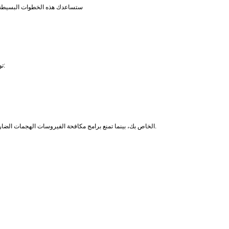
ستساعدك هذه الخطوات البسيطة ف
توفر التكنولوجيا العديد من الأدوات للاستهلاك المسؤول للمحتوى الرقمي وإدارة المخاطر:
تحمي الشبكة الافتراضية الخاصة (VPN) البيانات الشخصية عن طريق إخفاء عنوان IP الخاص بك، بينما تمنع برامج مكافحة الفيروسات الهجمات الضارة.