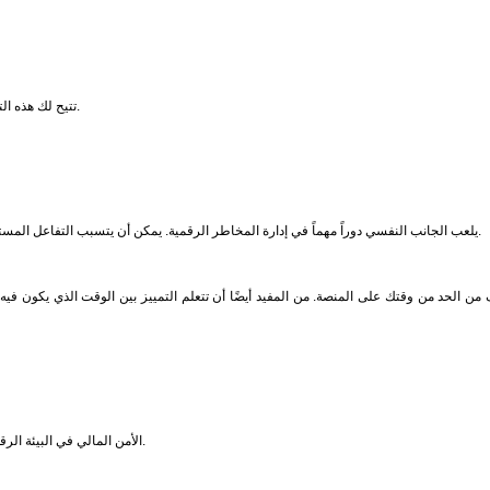
تتيح لك هذه التقنيات الاستمتاع بالترفيه عبر الإنترنت بأمان مع تقليل المخاطر المالية ومخاطر البيانات.
يلعب الجانب النفسي دوراً مهماً في إدارة المخاطر الرقمية. يمكن أن يتسبب التفاعل المستمر مع الترفيه عبر الإنترنت، وخاصةً المقامرة، في حدوث ضغط نفسي أو إرهاق أو إدمان.
ف من الحد من وقتك على المنصة. من المفيد أيضًا أن تتعلم التمييز بين الوقت الذي يكون فيه
الأمن المالي في البيئة الرقمية مهم بشكل خاص لحماية البيانات والتحكم في التكاليف. إليك بعض النصائح لتحسينه.