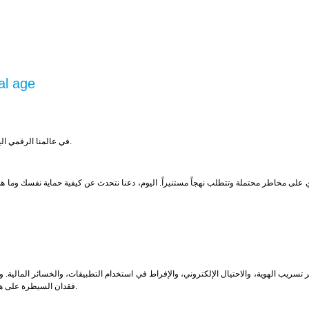
al age
في عالمنا الرقمي اليوم، نواجه العديد من الإغراءات والمخاطر، خاصةً عندما يتعلق الأمر بالترفيه عبر الإنترنت.
على مخاطر محتملة وتتطلب نهجاً مستنيراً. اليوم، دعنا نتحدث عن كيفية حماية نفسك وما 
ر تسريب الهوية، والاحتيال الإلكتروني، والإفراط في استخدام التطبيقات، والخسائر المالية.
فقدان السيطرة على هذه المخاطر والبقاء متيقظاً. إن فهم المخاطر الرقمية هو الخطوة الأولى لإدارتها بفعالية.